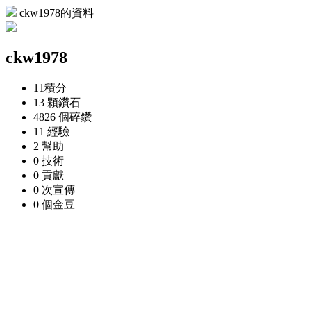
ckw1978的資料
ckw1978
11
積分
13 顆
鑽石
4826 個
碎鑽
11
經驗
2
幫助
0
技術
0
貢獻
0 次
宣傳
0 個
金豆