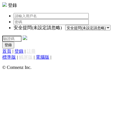
登錄
安全提問(未設定請忽略)
登錄
首頁
|
登錄
|
註冊
標準版
|
觸屏版
|
電腦版
|
© Comsenz Inc.