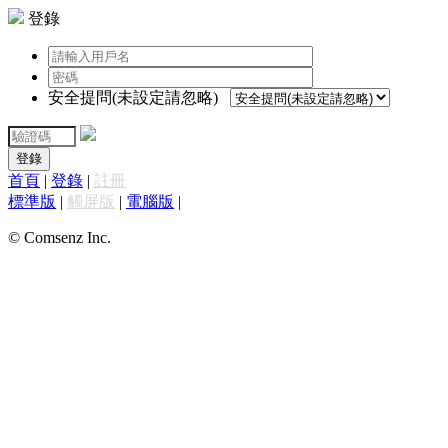
登錄
安全提問(未設定請忽略)
登錄
首頁
|
登錄
|
註冊
標準版
|
觸屏版
|
電腦版
|
© Comsenz Inc.