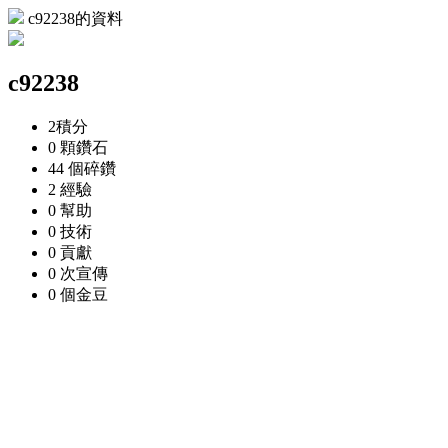
c92238的資料
c92238
2
積分
0 顆
鑽石
44 個
碎鑽
2
經驗
0
幫助
0
技術
0
貢獻
0 次
宣傳
0 個
金豆