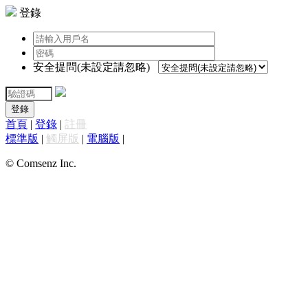
登錄
安全提問(未設定請忽略)
登錄
首頁
|
登錄
|
註冊
標準版
|
觸屏版
|
電腦版
|
© Comsenz Inc.