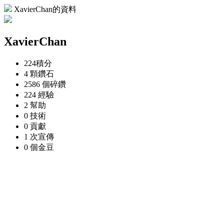
XavierChan的資料
XavierChan
224
積分
4 顆
鑽石
2586 個
碎鑽
224
經驗
2
幫助
0
技術
0
貢獻
1 次
宣傳
0 個
金豆