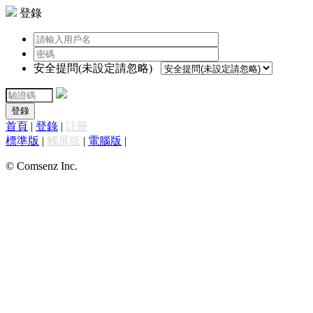
登錄
安全提問(未設定請忽略)
登錄
首頁
|
登錄
|
註冊
標準版
|
觸屏版
|
電腦版
|
© Comsenz Inc.