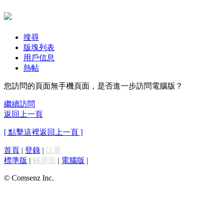
搜尋
版塊列表
用戶信息
熱帖
您訪問的頁面無手機頁面，是否進一步訪問電腦版？
繼續訪問
返回上一頁
[ 點擊這裡返回上一頁 ]
首頁
|
登錄
|
註冊
標準版
|
觸屏版
|
電腦版
|
© Comsenz Inc.