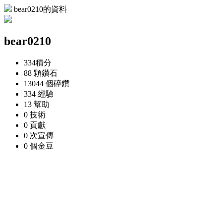
bear0210的資料
bear0210
334
積分
88 顆
鑽石
13044 個
碎鑽
334
經驗
13
幫助
0
技術
0
貢獻
0 次
宣傳
0 個
金豆