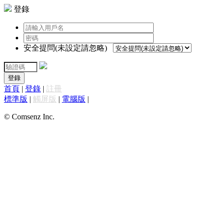
登錄
安全提問(未設定請忽略)
登錄
首頁
|
登錄
|
註冊
標準版
|
觸屏版
|
電腦版
|
© Comsenz Inc.