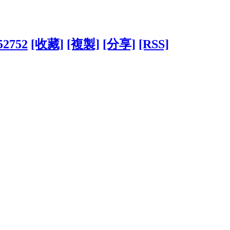
552752
[收藏]
[複製]
[分享]
[RSS]