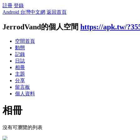
註冊
登錄
Android 台灣中文網
返回首頁
JerrodVand的個人空間
https://apk.tw/?3
空間首頁
動態
記錄
日誌
相冊
主題
分享
留言板
個人資料
相冊
沒有可瀏覽的列表