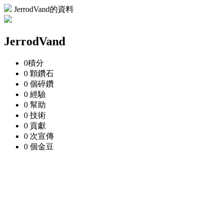
JerrodVand的資料
JerrodVand
0
積分
0 顆
鑽石
0 個
碎鑽
0
經驗
0
幫助
0
技術
0
貢獻
0 次
宣傳
0 個
金豆