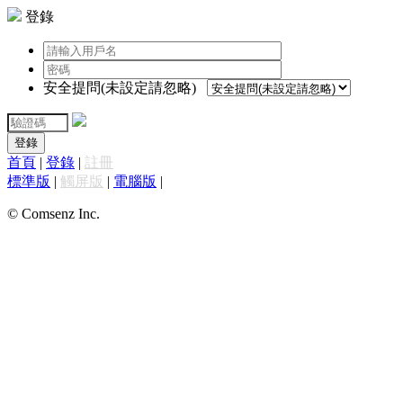
登錄
安全提問(未設定請忽略)
登錄
首頁
|
登錄
|
註冊
標準版
|
觸屏版
|
電腦版
|
© Comsenz Inc.