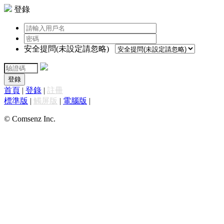
登錄
安全提問(未設定請忽略)
登錄
首頁
|
登錄
|
註冊
標準版
|
觸屏版
|
電腦版
|
© Comsenz Inc.