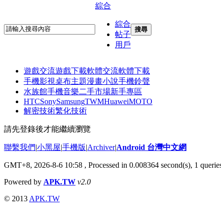
綜合
綜合
搜尋
帖子
用戶
遊戲交流
遊戲下載
軟體交流
軟體下載
手機影視
桌布主題
漫畫小說
手機鈴聲
水族館
手機音樂
二手市場
新手專區
HTC
Sony
Samsung
TWM
Huawei
MOTO
解密技術
繁化技術
請先登錄後才能繼續瀏覽
聯繫我們
|
小黑屋
|
手機版
|
Archiver
|
Android 台灣中文網
GMT+8, 2026-8-6 10:58
, Processed in 0.008364 second(s), 1 quer
Powered by
APK.TW
v2.0
© 2013
APK.TW