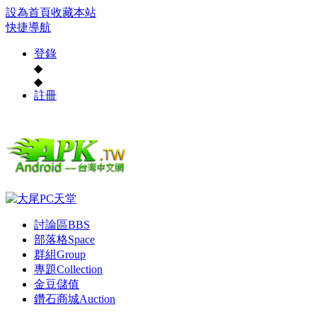
設為首頁
收藏本站
快捷導航
登錄
◆
◆
註冊
討論區
BBS
部落格
Space
群組
Group
專題
Collection
金豆儲值
鑽石商城
Auction