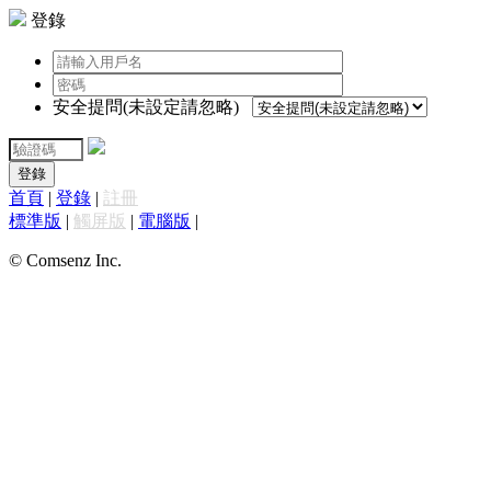
登錄
安全提問(未設定請忽略)
登錄
首頁
|
登錄
|
註冊
標準版
|
觸屏版
|
電腦版
|
© Comsenz Inc.