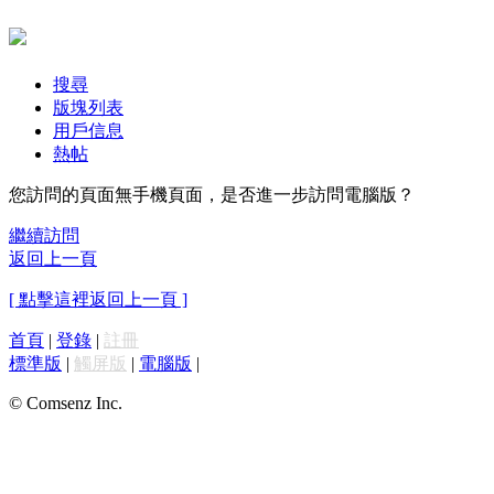
搜尋
版塊列表
用戶信息
熱帖
您訪問的頁面無手機頁面，是否進一步訪問電腦版？
繼續訪問
返回上一頁
[ 點擊這裡返回上一頁 ]
首頁
|
登錄
|
註冊
標準版
|
觸屏版
|
電腦版
|
© Comsenz Inc.