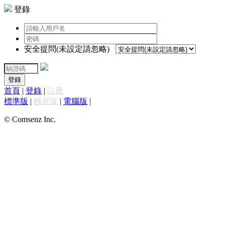
登錄
安全提問(未設定請忽略)
登錄
首頁
|
登錄
|
註冊
標準版
|
觸屏版
|
電腦版
|
© Comsenz Inc.