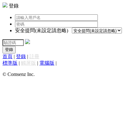
登錄
安全提問(未設定請忽略)
登錄
首頁
|
登錄
|
註冊
標準版
|
觸屏版
|
電腦版
|
© Comsenz Inc.