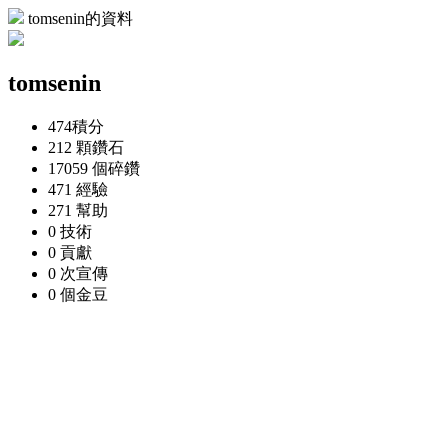
tomsenin的資料
tomsenin
474
積分
212 顆
鑽石
17059 個
碎鑽
471
經驗
271
幫助
0
技術
0
貢獻
0 次
宣傳
0 個
金豆