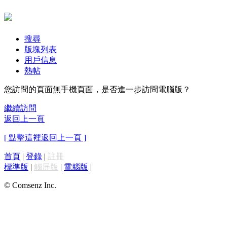
搜尋
版塊列表
用戶信息
熱帖
您訪問的頁面無手機頁面，是否進一步訪問電腦版？
繼續訪問
返回上一頁
[ 點擊這裡返回上一頁 ]
首頁
|
登錄
|
註冊
標準版
|
觸屏版
|
電腦版
|
© Comsenz Inc.