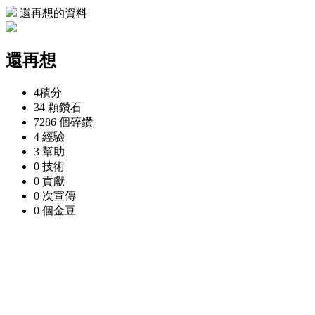
還再想的資料
還再想
4
積分
34 顆
鑽石
7286 個
碎鑽
4
經驗
3
幫助
0
技術
0
貢獻
0 次
宣傳
0 個
金豆