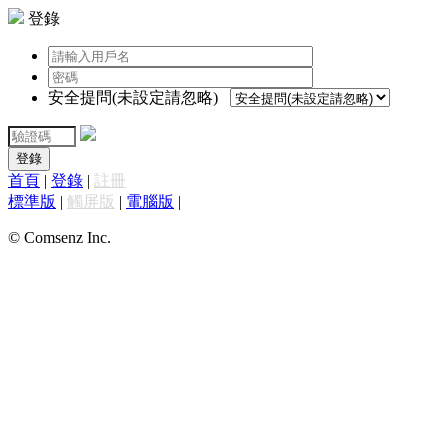
登錄
安全提問(未設定請忽略)
登錄
首頁
|
登錄
|
註冊
標準版
|
觸屏版
|
電腦版
|
© Comsenz Inc.