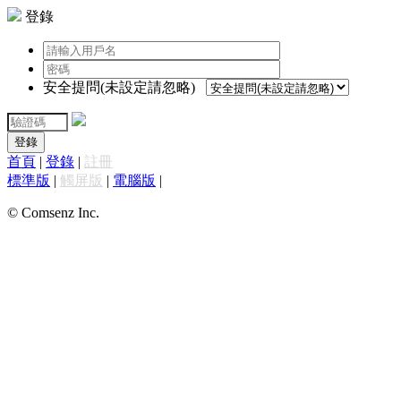
登錄
安全提問(未設定請忽略)
登錄
首頁
|
登錄
|
註冊
標準版
|
觸屏版
|
電腦版
|
© Comsenz Inc.