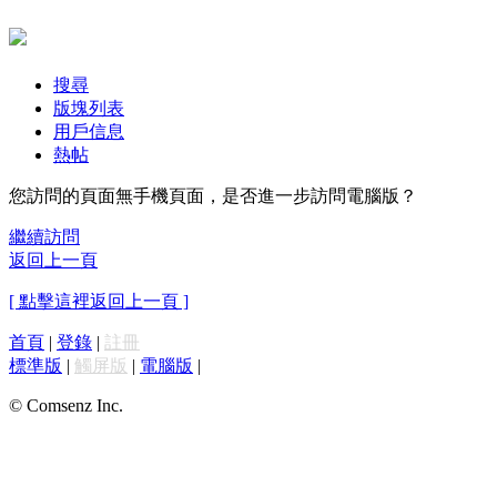
搜尋
版塊列表
用戶信息
熱帖
您訪問的頁面無手機頁面，是否進一步訪問電腦版？
繼續訪問
返回上一頁
[ 點擊這裡返回上一頁 ]
首頁
|
登錄
|
註冊
標準版
|
觸屏版
|
電腦版
|
© Comsenz Inc.