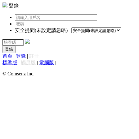
登錄
安全提問(未設定請忽略)
登錄
首頁
|
登錄
|
註冊
標準版
|
觸屏版
|
電腦版
|
© Comsenz Inc.