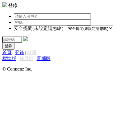
登錄
安全提問(未設定請忽略)
登錄
首頁
|
登錄
|
註冊
標準版
|
觸屏版
|
電腦版
|
© Comsenz Inc.