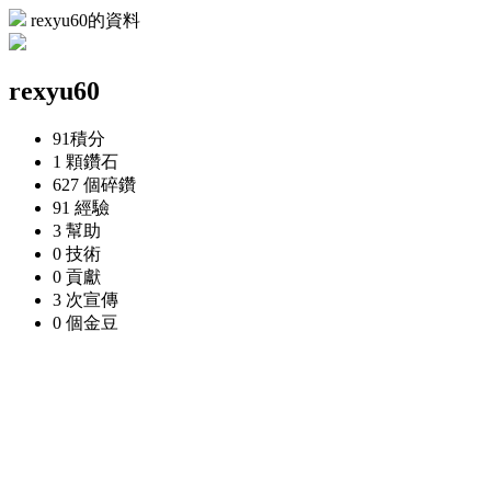
rexyu60的資料
rexyu60
91
積分
1 顆
鑽石
627 個
碎鑽
91
經驗
3
幫助
0
技術
0
貢獻
3 次
宣傳
0 個
金豆