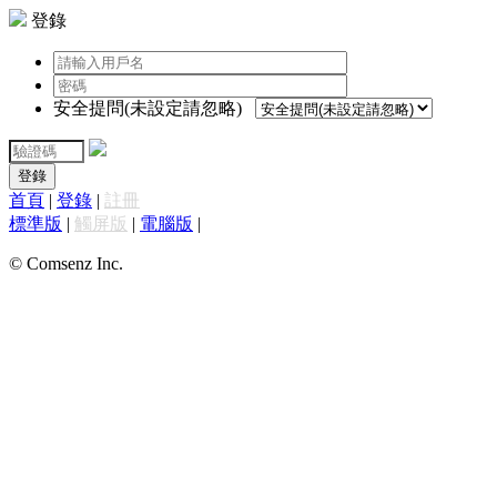
登錄
安全提問(未設定請忽略)
登錄
首頁
|
登錄
|
註冊
標準版
|
觸屏版
|
電腦版
|
© Comsenz Inc.