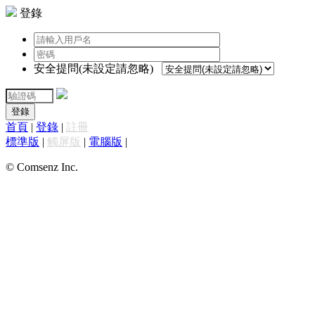
登錄
安全提問(未設定請忽略)
登錄
首頁
|
登錄
|
註冊
標準版
|
觸屏版
|
電腦版
|
© Comsenz Inc.