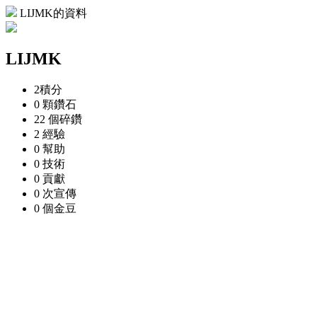
LIJMK的資料
LIJMK
2
積分
0 顆
鑽石
22 個
碎鑽
2
經驗
0
幫助
0
技術
0
貢獻
0 次
宣傳
0 個
金豆