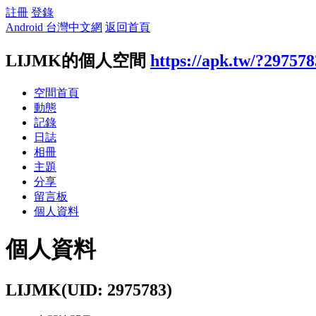
註冊
登錄
Android 台灣中文網
返回首頁
LIJMK的個人空間
https://apk.tw/?297578
空間首頁
動態
記錄
日誌
相冊
主題
分享
留言板
個人資料
個人資料
LIJMK
(UID: 2975783)