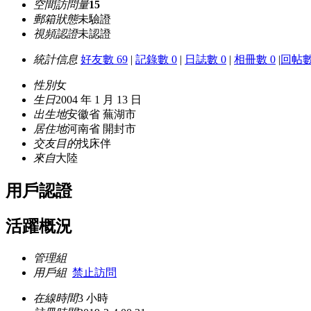
空間訪問量
15
郵箱狀態
未驗證
視頻認證
未認證
統計信息
好友數 69
|
記錄數 0
|
日誌數 0
|
相冊數 0
|
回帖數
性別
女
生日
2004 年 1 月 13 日
出生地
安徽省 蕪湖市
居住地
河南省 開封市
交友目的
找床伴
來自
大陸
用戶認證
活躍概況
管理組
用戶組
禁止訪問
在線時間
3 小時