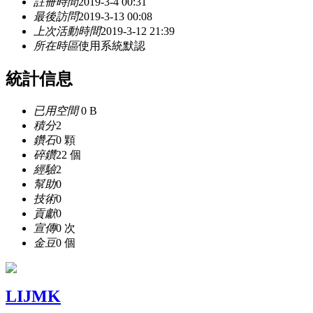
註冊時間
2019-3-4 00:31
最後訪問
2019-3-13 00:08
上次活動時間
2019-3-12 21:39
所在時區
使用系統默認
統計信息
已用空間
0 B
積分
2
鑽石
0 顆
碎鑽
22 個
經驗
2
幫助
0
技術
0
貢獻
0
宣傳
0 次
金豆
0 個
LIJMK