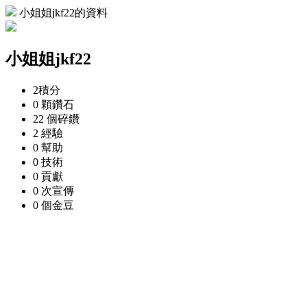
小姐姐jkf22的資料
小姐姐jkf22
2
積分
0 顆
鑽石
22 個
碎鑽
2
經驗
0
幫助
0
技術
0
貢獻
0 次
宣傳
0 個
金豆