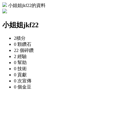
小姐姐jkf22的資料
小姐姐jkf22
2
積分
0 顆
鑽石
22 個
碎鑽
2
經驗
0
幫助
0
技術
0
貢獻
0 次
宣傳
0 個
金豆