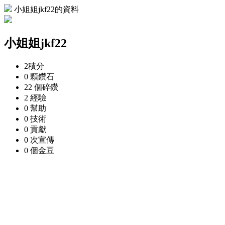
小姐姐jkf22的資料
小姐姐jkf22
2
積分
0 顆
鑽石
22 個
碎鑽
2
經驗
0
幫助
0
技術
0
貢獻
0 次
宣傳
0 個
金豆