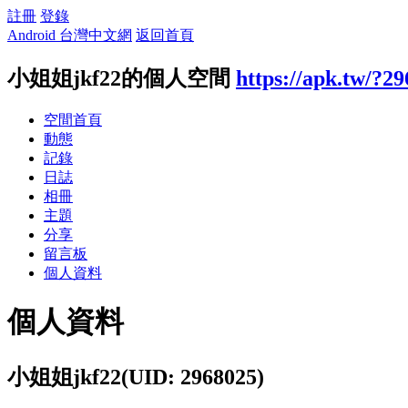
註冊
登錄
Android 台灣中文網
返回首頁
小姐姐jkf22的個人空間
https://apk.tw/?2
空間首頁
動態
記錄
日誌
相冊
主題
分享
留言板
個人資料
個人資料
小姐姐jkf22
(UID: 2968025)