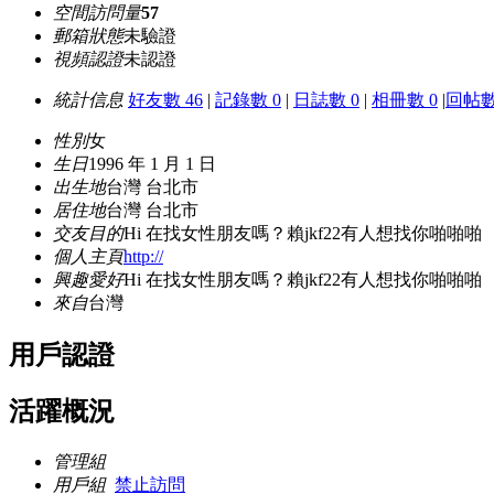
空間訪問量
57
郵箱狀態
未驗證
視頻認證
未認證
統計信息
好友數 46
|
記錄數 0
|
日誌數 0
|
相冊數 0
|
回帖數
性別
女
生日
1996 年 1 月 1 日
出生地
台灣 台北市
居住地
台灣 台北市
交友目的
Hi 在找女性朋友嗎？賴jkf22有人想找你啪啪啪
個人主頁
http://
興趣愛好
Hi 在找女性朋友嗎？賴jkf22有人想找你啪啪啪
來自
台灣
用戶認證
活躍概況
管理組
用戶組
禁止訪問