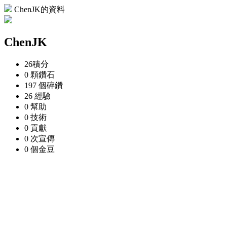
ChenJK的資料
ChenJK
26
積分
0 顆
鑽石
197 個
碎鑽
26
經驗
0
幫助
0
技術
0
貢獻
0 次
宣傳
0 個
金豆