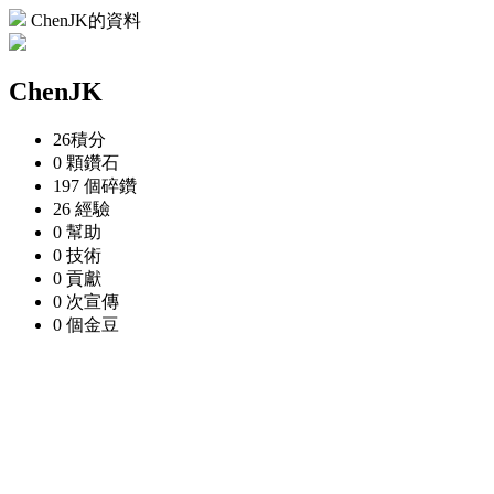
ChenJK的資料
ChenJK
26
積分
0 顆
鑽石
197 個
碎鑽
26
經驗
0
幫助
0
技術
0
貢獻
0 次
宣傳
0 個
金豆