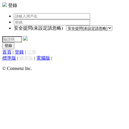
登錄
安全提問(未設定請忽略)
登錄
首頁
|
登錄
|
註冊
標準版
|
觸屏版
|
電腦版
|
© Comsenz Inc.