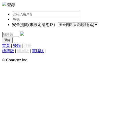
登錄
安全提問(未設定請忽略)
登錄
首頁
|
登錄
|
註冊
標準版
|
觸屏版
|
電腦版
|
© Comsenz Inc.