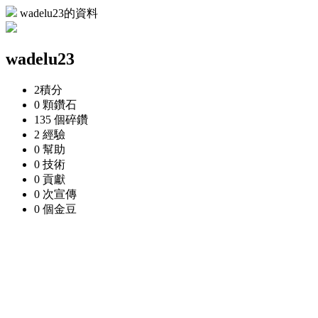
wadelu23的資料
wadelu23
2
積分
0 顆
鑽石
135 個
碎鑽
2
經驗
0
幫助
0
技術
0
貢獻
0 次
宣傳
0 個
金豆