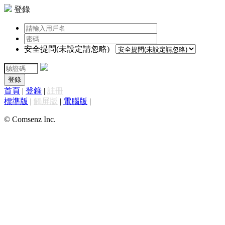
登錄
安全提問(未設定請忽略)
登錄
首頁
|
登錄
|
註冊
標準版
|
觸屏版
|
電腦版
|
© Comsenz Inc.