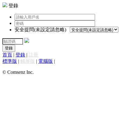
登錄
安全提問(未設定請忽略)
登錄
首頁
|
登錄
|
註冊
標準版
|
觸屏版
|
電腦版
|
© Comsenz Inc.