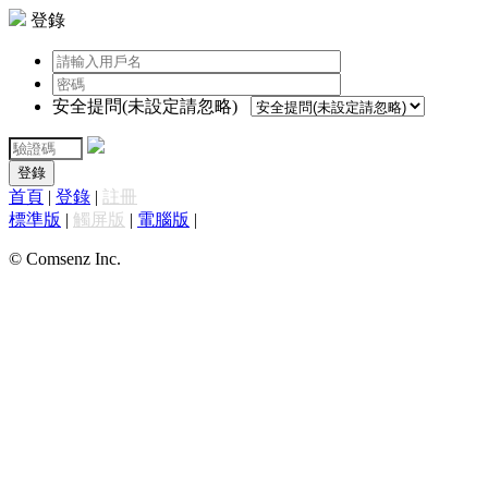
登錄
安全提問(未設定請忽略)
登錄
首頁
|
登錄
|
註冊
標準版
|
觸屏版
|
電腦版
|
© Comsenz Inc.