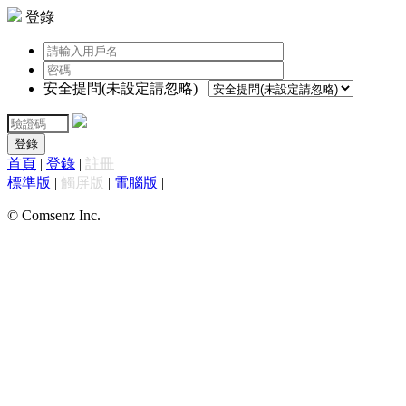
登錄
安全提問(未設定請忽略)
登錄
首頁
|
登錄
|
註冊
標準版
|
觸屏版
|
電腦版
|
© Comsenz Inc.