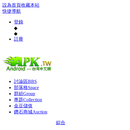
設為首頁
收藏本站
快捷導航
登錄
◆
◆
註冊
討論區
BBS
部落格
Space
群組
Group
專題
Collection
金豆儲值
鑽石商城
Auction
綜合