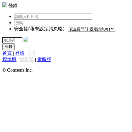
登錄
安全提問(未設定請忽略)
登錄
首頁
|
登錄
|
註冊
標準版
|
觸屏版
|
電腦版
|
© Comsenz Inc.