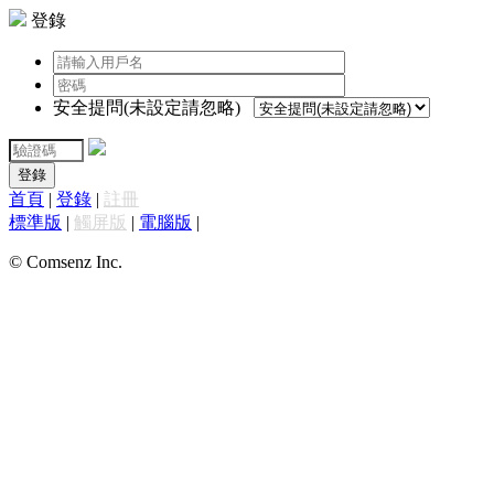
登錄
安全提問(未設定請忽略)
登錄
首頁
|
登錄
|
註冊
標準版
|
觸屏版
|
電腦版
|
© Comsenz Inc.