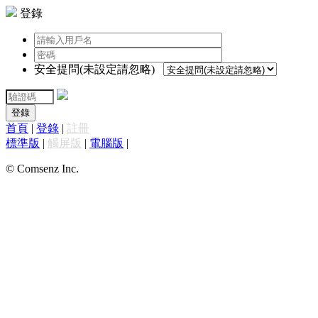
登錄
安全提問(未設定請忽略)
登錄
首頁
|
登錄
|
註冊
標準版
|
觸屏版
|
電腦版
|
© Comsenz Inc.