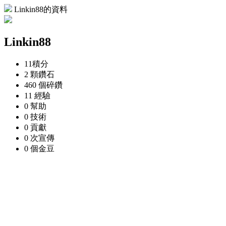
Linkin88的資料
Linkin88
11
積分
2 顆
鑽石
460 個
碎鑽
11
經驗
0
幫助
0
技術
0
貢獻
0 次
宣傳
0 個
金豆